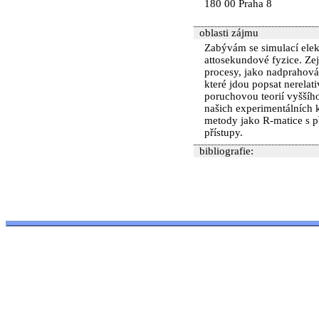
180 00 Praha 8
oblasti zájmu
Zabývám se simulací elek
attosekundové fyzice. Ze
procesy, jako nadprahová
které jdou popsat nerelat
poruchovou teorií vyššího
našich experimentálních k
metody jako R-matice s p
přístupy.
bibliografie: