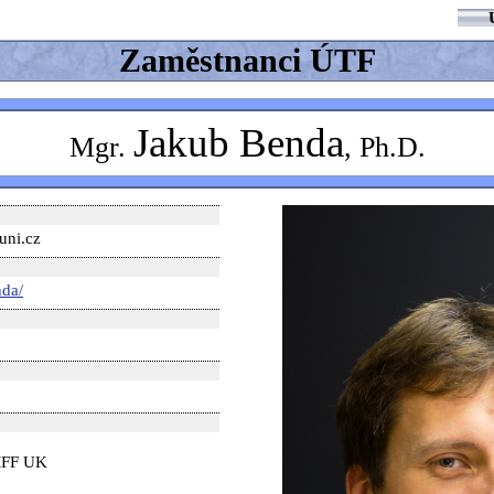
Zaměstnanci ÚTF
Jakub Benda
Mgr.
, Ph.D.
uni.cz
nda/
 MFF UK