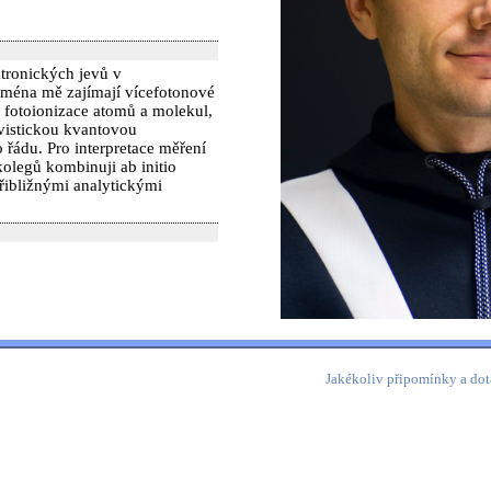
tronických jevů v
jména mě zajímají vícefotonové
 fotoionizace atomů a molekul,
ivistickou kvantovou
 řádu. Pro interpretace měření
olegů kombinuji ab initio
řibližnými analytickými
Jakékoliv připomínky a dot