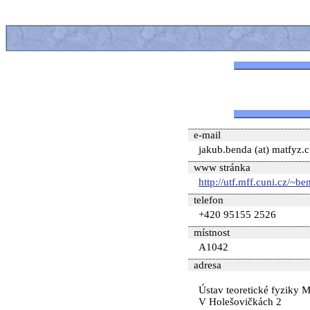
e-mail
jakub.benda (at) matfyz.c
www stránka
http://utf.mff.cuni.cz/~be
telefon
+420 95155 2526
místnost
A1042
adresa
Ústav teoretické fyziky
V Holešovičkách 2