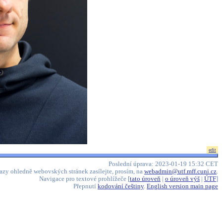
edit
Poslední úprava: 2023-01-19 15:32 CET
azy ohledně webovských stránek zasílejte, prosím, na
webadmin@utf.mff.cuni.cz
.
Navigace pro textové prohlížeče [
tato úroveň
|
o úroveň výš
|
ÚTF
]
Přepnutí
kodování češtiny
.
English version main page