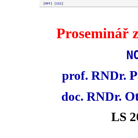
[
MFF
]
[
SIS
]
Proseminář z
N
P
prof. RNDr.
Ot
doc. RNDr.
LS 2