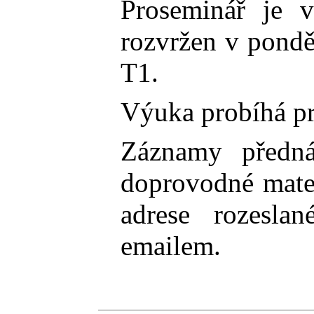
Proseminář je 
rozvržen v pondě
T1.
Výuka probíhá pr
Záznamy předná
doprovodné mater
adrese rozesla
emailem.