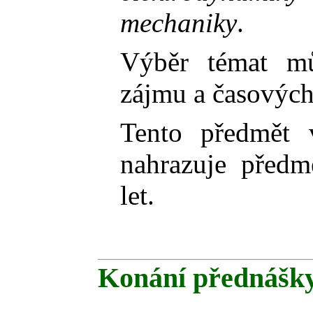
mechaniky
.
Výběr témat mů
zájmu a časových
Tento předmět 
nahrazuje před
let.
Konání přednášk