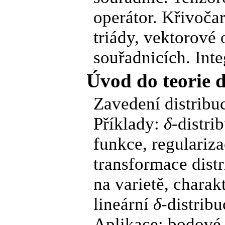
operátor. Křivoča
triády, vektorové
souřadnicích. Inte
Úvod do teorie d
Zavedení distribucí
Příklady:
δ
-distri
funkce, regulariz
transformace distr
na varietě, charak
lineární
δ
-distribu
Aplikace: bodové, 