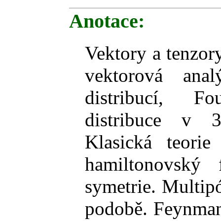
Anotace:
Vektory a tenzor
vektorová ana
distribucí, Fo
distribuce v 
Klasická teorie
hamiltonovský f
symetrie. Multip
podobě.
Feynman