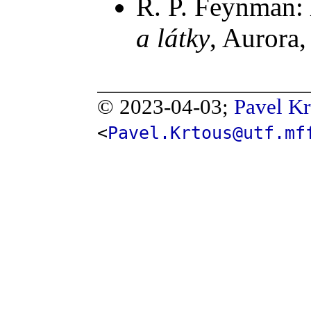
R. P. Feynman:
a látky
, Aurora,
© 2023-04-03;
Pavel Kr
<
Pavel.Krtous@utf.mf