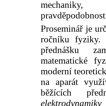
mechaniky
pravděpodobnosti
Proseminář je ur
ročníku fyziky
přednášku z
matematické fyz
moderní teoretick
na aparát využí
běžících př
elektrodynamiky