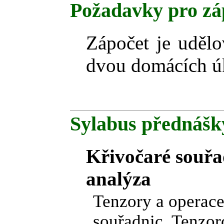
Požadavky pro zá
Zápočet je udělo
dvou domácích úk
Sylabus přednášk
Křivočaré souřa
analýza
Tenzory a operace
souřadnic. Tenzoro