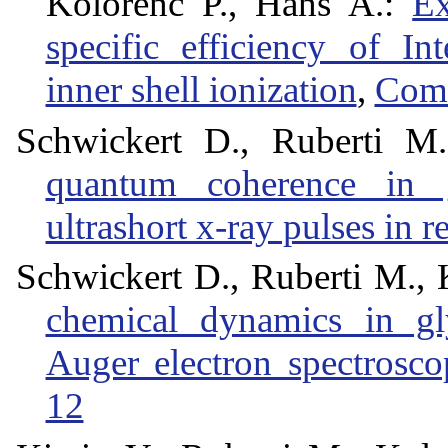
Kolorenč P., Hans A.:
Ex
specific efficiency of I
inner shell ionization
,
Comm
Schwickert D., Ruberti M.
quantum coherence in 
ultrashort x-ray pulses in r
Schwickert D., Ruberti M., K
chemical dynamics in gl
Auger electron spectrosco
12