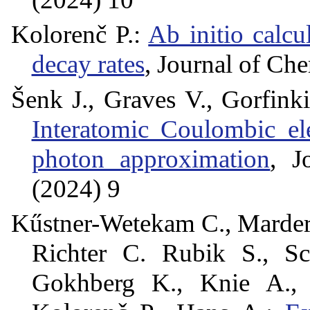
Kolorenč P.:
Ab initio calc
decay rates
, Journal of Ch
Šenk J., Graves V., Gorfinki
Interatomic Coulombic el
photon approximation
, J
(2024) 9
Kűstner-Wetekam C., Marder 
Richter C. Rubik S., Sc
Gokhberg K., Knie A.,