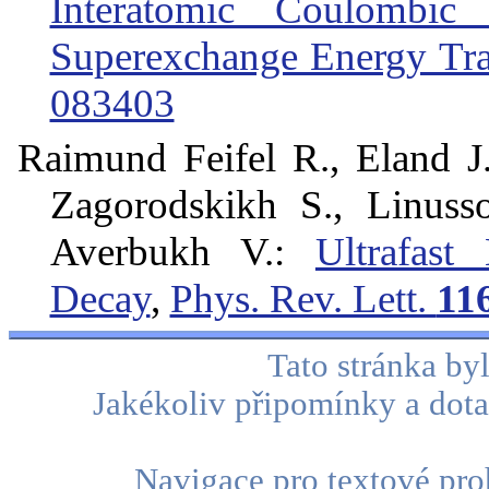
Interatomic Coulombic
Superexchange Energy Tra
083403
Raimund Feifel R., Eland J
Zagorodskikh S., Linusso
Averbukh V.:
Ultrafast
Decay
,
Phys. Rev. Lett.
11
Tato stránka b
Jakékoliv připomínky a dota
Navigace pro textové proh