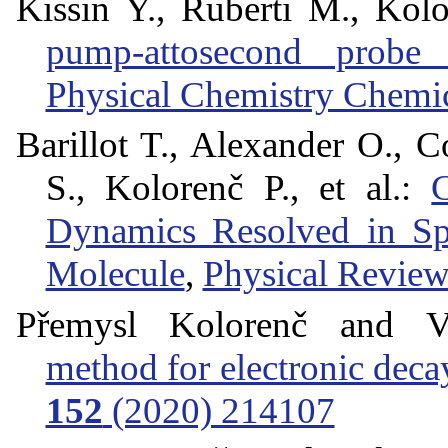
Kissin Y., Ruberti M., Kol
pump-attosecond probe
Physical Chemistry Chemi
Barillot T., Alexander O., C
S., Kolorenč P., et al.:
C
Dynamics Resolved in Sp
Molecule
,
Physical Revie
Přemysl Kolorenč and V
method for electronic deca
152
(2020) 214107