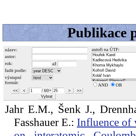
Publikace 
autoři na ÚTF:
název:
autor:
rok:
až
řadit podle:
výstupní
formát:
AND
OR
/
60+
<<
<
>
>>
Vybrat
Jahr E.M., Šenk J., Drennha
Fasshauer E.:
Influence of
on interatomic Coulombi