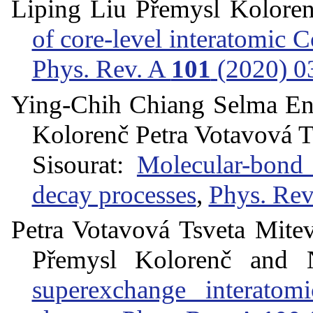
Liping Liu Přemysl Koloren
of core-level interatomic 
Phys. Rev. A
101
(2020) 0
Ying-Chih Chiang Selma En
Kolorenč Petra Votavová T
Sisourat:
Molecular-bond 
decay processes
,
Phys. Rev
Petra Votavová Tsveta Mit
Přemysl Kolorenč and N
superexchange interatom