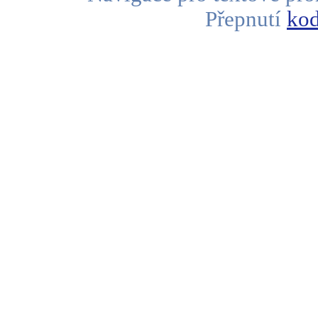
Přepnutí
kod