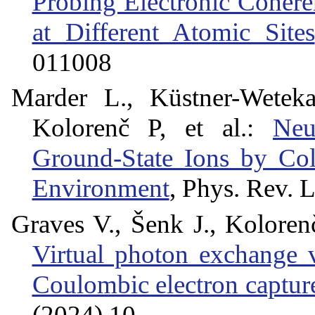
Probing Electronic Coher
at Different Atomic Sites
011008
Marder L., Küstner-Wetek
Kolorenč P, et al.:
Neu
Ground-State Ions by Col
Environment
, Phys. Rev. L
Graves V., Šenk J., Kolorenč
Virtual photon exchange vs
Coulombic electron captur
(2024) 10