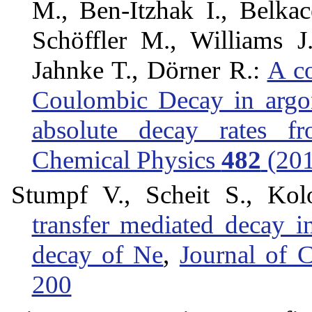
M., Ben-Itzhak I., Belka
Schöffler M., Williams J
Jahnke T., Dörner R.:
A c
Coulombic Decay in argon
absolute decay rates f
Chemical Physics
482
(201
Stumpf V., Scheit S., Ko
transfer mediated decay 
decay of Ne
,
Journal of 
200