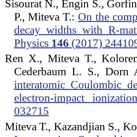
Sisourat N., Engin S., Gorfin
P., Miteva T.:
On the comp
decay widths with R-mat
Physics
146
(2017) 24410
Ren X., Miteva T., Koloren
Cederbaum L. S., Dorn 
interatomic Coulombic d
electron-impact ionizatio
032715
Miteva T., Kazandjian S., Kol