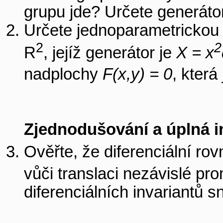
grupu jde? Určete generátor
Určete jednoparametrickou 
2
2
R
, jejíž generátor je
X = x
nadplochy
F(x,y) = 0
, která
Zjednodušování a úplná 
Ověřte, že diferenciální ro
vůči translaci nezávislé p
diferenciálních invariantů sn