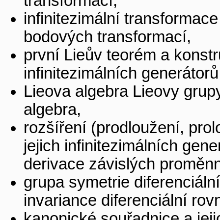
transformací,
infinitezimální transformace
bodových transformací,
první Lieův teorém a konst
infinitezimálních generátorů
Lieova algebra Lieovy grupy
algebra,
rozšíření (prodloužení, pr
jejich infinitezimálních gen
derivace závislých proměn
grupa symetrie diferenciální 
invariance diferenciální rov
kanonické souřadnice a jeji