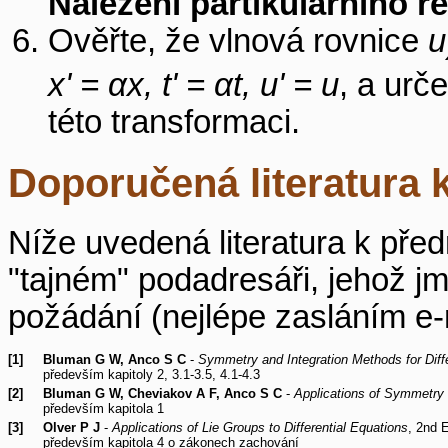
Nalezení partikulárního 
Ověřte, že vlnová rovnice
u
x' = αx, t' = αt, u' = u
, a urče
této transformaci.
Doporučená literatura 
Níže uvedená literatura k před
"tajném" podadresáři, jehož j
požádání (nejlépe zasláním e
[1]
Bluman G W, Anco S C
-
Symmetry and Integration Methods for Diffe
především kapitoly 2, 3.1-3.5, 4.1-4.3
[2]
Bluman G W, Cheviakov A F, Anco S C
-
Applications of Symmetry M
především kapitola 1
[3]
Olver P J
-
Applications of Lie Groups to Differential Equations
, 2nd 
především kapitola 4 o zákonech zachování