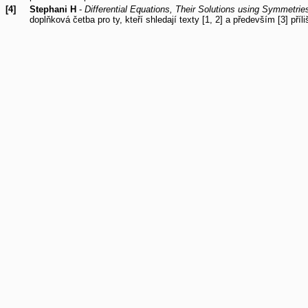
[4]
Stephani H
-
Differential Equations, Their Solutions using Symmetrie
doplňková četba pro ty, kteří shledají texty [1, 2] a především [3] pří