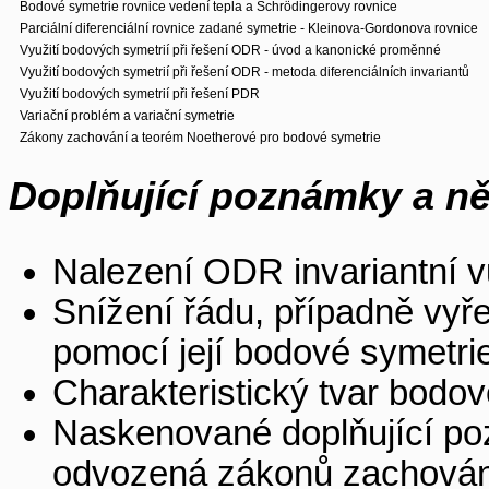
Bodové symetrie rovnice vedení tepla a Schrödingerovy rovnice
Parciální diferenciální rovnice zadané symetrie - Kleinova-Gordonova rovnice
Využití bodových symetrií při řešení ODR - úvod a kanonické proměnné
Využití bodových symetrií při řešení ODR - metoda diferenciálních invariantů
Využití bodových symetrií při řešení PDR
Variační problém a variační symetrie
Zákony zachování a teorém Noetherové pro bodové symetrie
Doplňující poznámky a ně
Nalezení ODR invariantní v
Snížení řádu, případně vyře
pomocí její bodové symetrie
Charakteristický tvar bodov
Naskenované doplňující po
odvozená zákonů zachování 