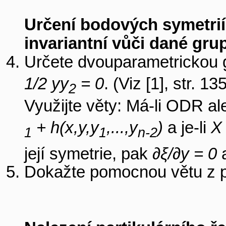
Určení bodových symetri
invariantní vůči dané gru
Určete dvouparametrickou g
1/2 yy
= 0
. (Viz [1], str. 13
2
Využijte věty: Má-li ODR al
+ h(x,y,y
,...,y
)
a je-li
X 
1
1
n-2
její symetrie, pak
∂ξ/∂y = 0
Dokažte pomocnou větu z př