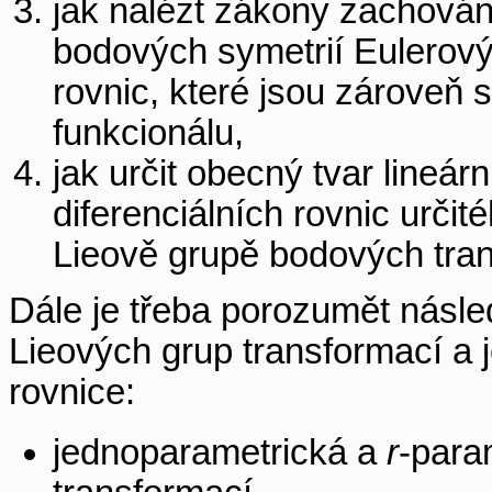
jak nalézt zákony zachován
bodových symetrií Eulerový
rovnic, které jsou zároveň 
funkcionálu,
jak určit obecný tvar lineár
diferenciálních rovnic určit
Lieově grupě bodových tran
Dále je třeba porozumět násl
Lieových grup transformací a je
rovnice:
jednoparametrická a
r
-para