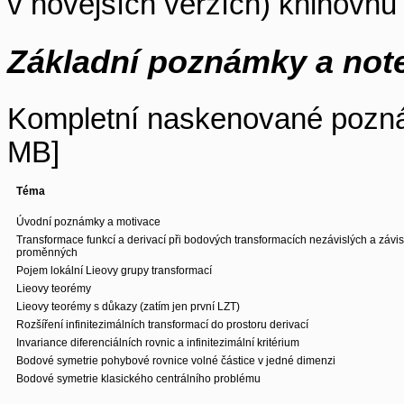
v novějších verzích) knihovn
Základní poznámky a not
Kompletní naskenované pozn
MB]
Téma
Úvodní poznámky a motivace
Transformace funkcí a derivací při bodových transformacích nezávislých a závis
proměnných
Pojem lokální Lieovy grupy transformací
Lieovy teorémy
Lieovy teorémy s důkazy (zatím jen první LZT)
Rozšíření infinitezimálních transformací do prostoru derivací
Invariance diferenciálních rovnic a infinitezimální kritérium
Bodové symetrie pohybové rovnice volné částice v jedné dimenzi
Bodové symetrie klasického centrálního problému