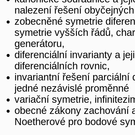
nalezení řešení obyčejných 
zobecněné symetrie diferenc
symetrie vyšších řádů, chara
generátoru,
diferenciální invarianty a je
diferenciálních rovnic,
invariantní řešení parciální 
jedné nezávislé proměnné
variační symetrie, infinitezi
obecné zákony zachování a 
Noetherové pro bodové sym