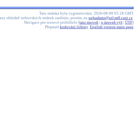
Tato stránka byla vygenerována: 2026-08-09 05:28 GMT
azy ohledně webovských stránek zasílejte, prosím, na
webadmin@utf.mff.cuni.cz
.
Navigace pro textové prohlížeče [
tato úroveň
|
o úroveň výš
|
ÚTF
]
Přepnutí
kodování češtiny
.
English version main page