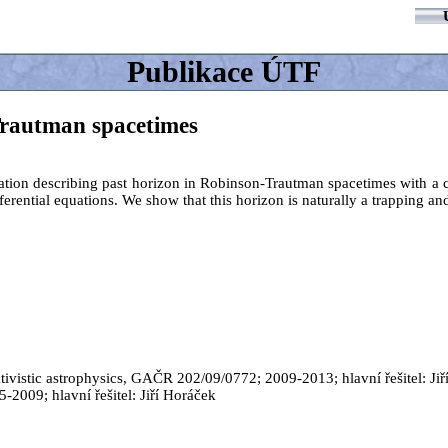
Publikace ÚTF
Trautman spacetimes
tion describing past horizon in Robinson-Trautman spacetimes with a cos
fferential equations. We show that this horizon is naturally a trapping 
lativistic astrophysics, GAČR 202/09/0772; 2009-2013; hlavní řešitel: Jiř
009; hlavní řešitel: Jiří Horáček