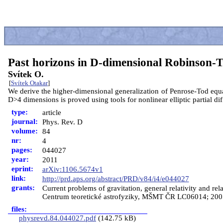
Past horizons in D-dimensional Robinson-
Svítek O.
[
Svítek Otakar
]
We derive the higher-dimensional generalization of Penrose-Tod equa
D>4 dimensions is proved using tools for nonlinear elliptic partial di
type:
article
journal:
Phys. Rev. D
volume:
84
nr:
4
pages:
044027
year:
2011
eprint:
arXiv:1106.5674v1
link:
http://prd.aps.org/abstract/PRD/v84/i4/e044027
grants:
Current problems of gravitation, general relativity and re
Centrum teoretické astrofyziky, MŠMT ČR LC06014; 2005-2
files:
physrevd.84.044027.pdf
(142.75 kB)