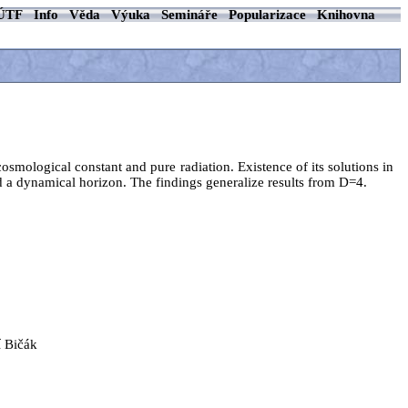
ÚTF
Info
Věda
Výuka
Semináře
Popularizace
Knihovna
mological constant and pure radiation. Existence of its solutions in
and a dynamical horizon. The findings generalize results from D=4.
í Bičák