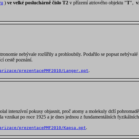
vu
)
ve velké posluchárně číslo T2
v přízemí atriového objektu "
T
",
v
astronomie nebývale rozšířily a prohloubily. Podařilo se popsat nebýv
cí cestě poznání.
.
arizace/prezentacePMF2010/Langer.ppt
l intenzívní pokusy objasnit, proč atomy a molekuly drží pohromadě. Z
a vznikat po roce 1925 a je dnes jednou z fundamentálních fyzikálních 
.
arizace/prezentacePMF2010/Kapsa.ppt