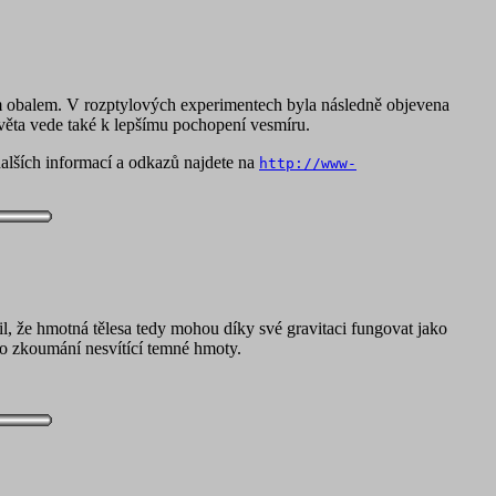
vým obalem. V rozptylových experimentech byla následně objevena
světa vede také k lepšímu pochopení vesmíru.
dalších informací a odkazů najdete na
http://www-
il, že hmotná tělesa tedy mohou díky své gravitaci fungovat jako
pro zkoumání nesvítící temné hmoty.