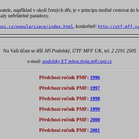
vatele, například v okolí černých děr, je v principu možné cestovat do
kaly neřešitelné paradoxy.
, konkrétně:
uni.cz/popularizace/index.html
http://utf.mff.c
Na Vaši účast se těší
Jiří Podolský, ÚTF MFF UK, tel. 2 2191 2505
e-mail:
podolsky ET mbox.troja.mff.cuni.cz
Předchozí ročník PMF:
1996
Předchozí ročník PMF:
1997
Předchozí ročník PMF:
1998
Předchozí ročník PMF:
1999
Předchozí ročník PMF:
2000
Předchozí ročník PMF:
2001