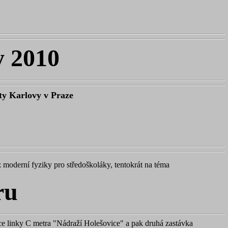
y 2010
ty Karlovy v Praze
z moderní fyziky pro středoškoláky, tentokrát na téma
ru
ice linky C metra "Nádraží Holešovice" a pak druhá zastávka