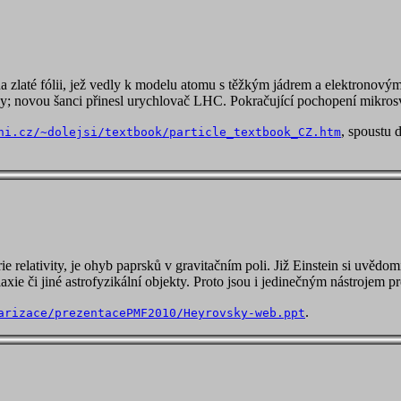
 na zlaté fólii, jež vedly k modelu atomu s těžkým jádrem a elektrono
chny; novou šanci přinesl urychlovač LHC. Pokračující pochopení mikro
, spoustu 
ni.cz/~dolejsi/textbook/particle_textbook_CZ.htm
 relativity, je ohyb paprsků v gravitačním poli. Již Einstein si uvědom
xie či jiné astrofyzikální objekty. Proto jsou i jedinečným nástrojem 
.
arizace/prezentacePMF2010/Heyrovsky-web.ppt