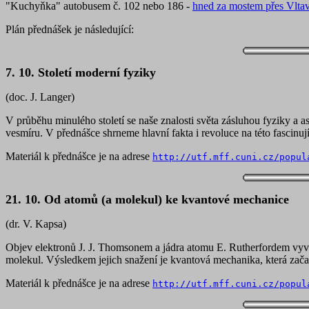
"Kuchyňka" autobusem č. 102 nebo 186 -
hned za mostem přes Vlta
Plán přednášek je následující:
7. 10. Století moderní fyziky
(doc. J. Langer)
V průběhu minulého století se naše znalosti světa zásluhou fyziky a 
vesmíru. V přednášce shrneme hlavní fakta i revoluce na této fascinují
Materiál k přednášce je na adrese
http://utf.mff.cuni.cz/popul
21. 10. Od atomů (a molekul) ke kvantové mechanice
(dr. V. Kapsa)
Objev elektronů J. J. Thomsonem a jádra atomu E. Rutherfordem vyvola
molekul. Výsledkem jejich snažení je kvantová mechanika, která začal
Materiál k přednášce je na adrese
http://utf.mff.cuni.cz/popul