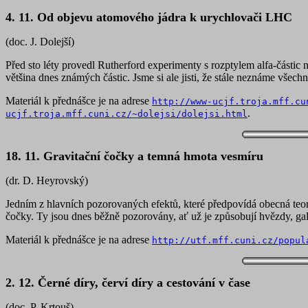
4. 11. Od objevu atomového jádra k urychlovači LHC
(doc. J. Dolejší)
Před sto léty provedl Rutherford experimenty s rozptylem alfa-částic
většina dnes známých částic. Jsme si ale jisti, že stále neznáme vše
Materiál k přednášce je na adrese
http://www-ucjf.troja.mff.cu
.
ucjf.troja.mff.cuni.cz/~dolejsi/dolejsi.html
18. 11. Gravitační čočky a temná hmota vesmíru
(dr. D. Heyrovský)
Jedním z hlavních pozorovaných efektů, které předpovídá obecná teorie
čočky. Ty jsou dnes běžně pozorovány, ať už je způsobují hvězdy, gala
Materiál k přednášce je na adrese
http://utf.mff.cuni.cz/popul
2. 12. Černé díry, červí díry a cestování v čase
(doc. P. Krtouš)