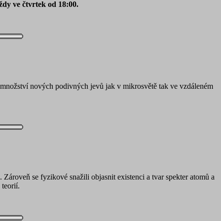
ždy ve čtvrtek od 18:00.
alé množství nových podivných jevů jak v mikrosvětě tak ve vzdáleném
ároveň se fyzikové snažili objasnit existenci a tvar spekter atomů a
teorií.