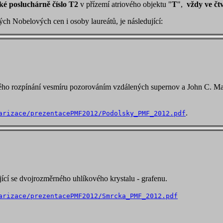
lké posluchárně číslo T2
v přízemí atriového objektu "
T
",
vždy ve čt
ch Nobelových cen i osoby laureátů, je následující:
eného rozpínání vesmíru pozorováním vzdálených supernov a John C. Ma
.
arizace/prezentacePMF2012/Podolsky_PMF_2012.pdf
cí se dvojrozměrného uhlíkového krystalu - grafenu.
arizace/prezentacePMF2012/Smrcka_PMF_2012.pdf