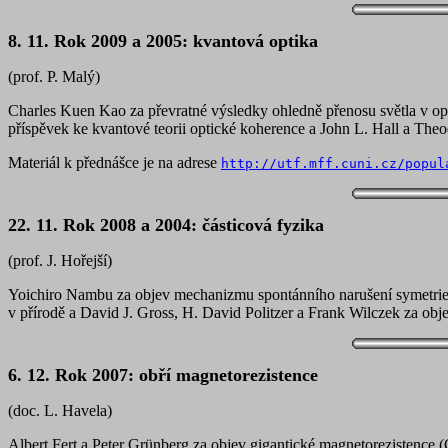
8. 11. Rok 2009 a 2005: kvantová optika
(prof. P. Malý)
Charles Kuen Kao za převratné výsledky ohledně přenosu světla v o
příspěvek ke kvantové teorii optické koherence a John L. Hall a The
Materiál k přednášce je na adrese
http://utf.mff.cuni.cz/popul
22. 11. Rok 2008 a 2004: částicová fyzika
(prof. J. Hořejší)
Yoichiro Nambu za objev mechanizmu spontánního narušení symetrie v
v přírodě a David J. Gross, H. David Politzer a Frank Wilczek za objev
6. 12. Rok 2007: obří magnetorezistence
(doc. L. Havela)
Albert Fert a Peter Grünberg za objev gigantické magnetorezistence