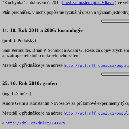
"Kuchyňka" autobusem č. 201 -
hned za mostem přes Vltavu
)
ve ve
Plán přednášek, v nichž popíšeme fyzikální obsah a význam jednotlivý
11. 10. Rok 2011 a 2006: kosmologie
(prof. J. Podolský)
Saul Perlmutter, Brian P. Schmidt a Adam G. Riess za objev zrychl
anizotropie reliktního mikrovlnného záření.
Materiál k přednášce je na adrese
http://utf.mff.cuni.cz/popul
25. 10. Rok 2010: grafen
(ing. L.Smrčka)
Andre Geim a Konstantin Novoselov za průlomové experimenty týkají
Materiál k přednášce je na adrese
http://utf.mff.cuni.cz/popul
a
.
http://dml.cz/dmlcz/141979