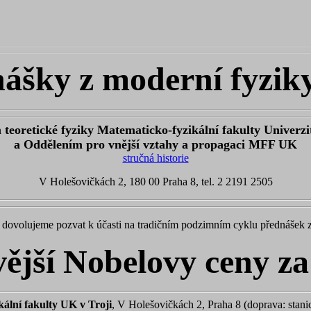
ášky z moderní fyzik
teoretické fyziky Matematicko-fyzikální fakulty Univerzi
a Oddělením pro vnější vztahy a propagaci MFF UK
stručná historie
V Holešovičkách 2, 180 00 Praha 8, tel. 2 2191 2505
ás dovolujeme pozvat k účasti na tradičním podzimním cyklu přednášek 
ější Nobelovy ceny za
ální fakulty UK v Troji
, V Holešovičkách 2, Praha 8 (doprava: stan