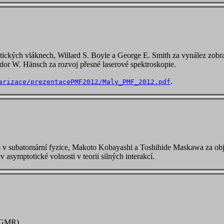
ptických vláknech, Willard S. Boyle a George E. Smith za vynález zo
odor W. Hänsch za rozvoj přesné laserové spektroskopie.
.
arizace/prezentacePMF2012/Maly_PMF_2012.pdf
 subatomární fyzice, Makoto Kobayashi a Toshihide Maskawa za objev 
 asymptotické volnosti v teorii silných interakcí.
 (GMR).