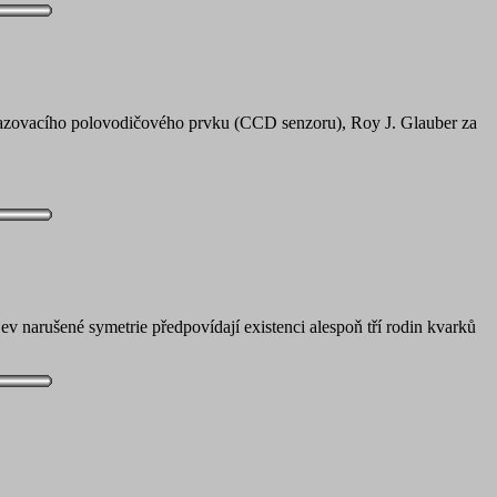
brazovacího polovodičového prvku (CCD senzoru), Roy J. Glauber za
narušené symetrie předpovídají existenci alespoň tří rodin kvarků