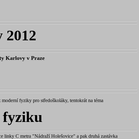
y 2012
ty Karlovy v Praze
z moderní fyziky pro středoškoláky, tentokrát na téma
 fyziku
ice linky C metra "Nádraží Holešovice" a pak druhá zastávka