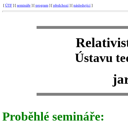
[
ÚTF
] [
semináře
] [
program
] [
předchozí
] [
následující
]
Relativi
Ústavu te
ja
Proběhlé semináře: