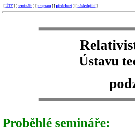
[
ÚTF
] [
semináře
] [
program
] [
předchozí
] [
následující
]
Relativi
Ústavu te
pod
Proběhlé semináře: