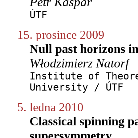
Petr Kašpar
ÚTF
15. prosince 2009
Null past horizons in
Włodzimierz Natorf
Institute of Theor
University / ÚTF
5. ledna 2010
Classical spinning p
supersymmetry