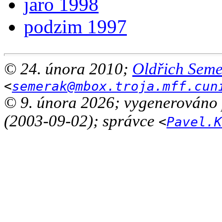
jaro 1998
podzim 1997
© 24. února 2010;
Oldřich Sem
<
semerak@mbox.troja.mff.cun
© 9. února 2026; vygenerováno
(2003-09-02); správce
<
Pavel.K