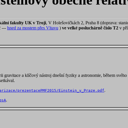
ální fakulty UK v Troji
, V Holešovičkách 2, Praha 8 (doprava: stani
 ---
hned za mostem přes Vltavu
)
ve velké posluchárně číslo T2
v pří
eorii gravitace a klíčový nástroj dnešní fyziky a astronomie, během sv
setkával.
.
arizace/prezentacePMF2015/Einstein_v_Praze.pdf
.
qsA