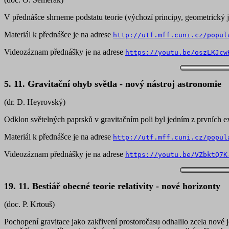
V přednášce shrneme podstatu teorie (výchozí principy, geometrický j
Materiál k přednášce je na adrese
http://utf.mff.cuni.cz/popul
Videozáznam přednášky je na adrese
https://youtu.be/oszLKJcw
5. 11. Gravitační ohyb světla - nový nástroj astronomie
(dr. D. Heyrovský)
Odklon světelných paprsků v gravitačním poli byl jedním z prvních e
Materiál k přednášce je na adrese
http://utf.mff.cuni.cz/popul
Videozáznam přednášky je na adrese
https://youtu.be/VZbktQ7K
19. 11. Bestiář obecné teorie relativity - nové horizonty
(doc. P. Krtouš)
Pochopení gravitace jako zakřivení prostoročasu odhalilo zcela nové j