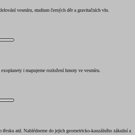
delování vesmíru, studium černých děr a gravitačních vln.
me exoplanety i mapujeme rozložení hmoty ve vesmíru.
ém třesku atd. Nahlédneme do jejich geometricko-kauzálního zákulisí a