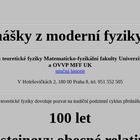
ášky z moderní fyzik
teoretické fyziky Matematicko-fyzikální fakulty Univerzi
a OVVP MFF UK
stručná historie
V Holešovičkách 2, 180 00 Praha 8, tel. 951 552 505
av teoretické fyziky dovoluje pozvat na tradiční podzimní cyklus přednáš
100 let
steinovy obecné relati