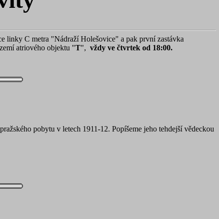
ce linky C metra "Nádraží Holešovice" a pak první zastávka
zemí atriového objektu "
T
",
vždy ve čtvrtek od 18:00.
ého pražského pobytu v letech 1911-12. Popíšeme jeho tehdejší vědeckou