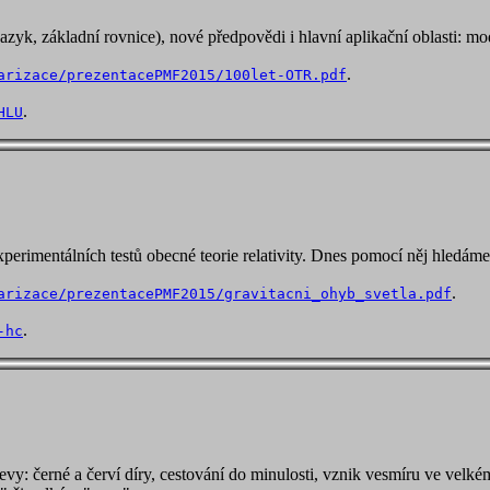
azyk, základní rovnice), nové předpovědi i hlavní aplikační oblasti: mo
.
arizace/prezentacePMF2015/100let-OTR.pdf
.
HLU
xperimentálních testů obecné teorie relativity. Dnes pomocí něj hledá
.
arizace/prezentacePMF2015/gravitacni_ohyb_svetla.pdf
.
-hc
evy: černé a červí díry, cestování do minulosti, vznik vesmíru ve velk