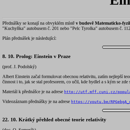
Přednášky se konají na obvyklém místě
v budově Matematicko-fyzik
"Kuchyňka" autobusem č. 201 nebo "Pelc Tyrolka" autobusem č. 112
Plán přednášek je následující:
8. 10. Prolog: Einstein v Praze
(prof. J. Podolský)
Albert Einstein začal formulovat obecnou relativitu, zatím nejlepší t
činnost i to, jak se stal profesorem, co učil, kde bydlel a s kým se zde 
Materiál k přednášce je na adrese
http://utf.mff.cuni.cz/popul
Videozáznam přednášky je na adrese
https://youtu.be/RPGebgA_
22. 10. Krátký přehled obecné teorie relativity
(doc. O. Semerák)