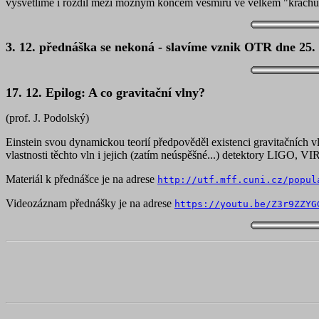
vysvětlíme i rozdíl mezi možným koncem vesmíru ve velkém "krachu
3. 12. přednáška se nekoná - slavíme vznik OTR dne 25. 
17. 12. Epilog: A co gravitační vlny?
(prof. J. Podolský)
Einstein svou dynamickou teorií předpověděl existenci gravitačních v
vlastnosti těchto vln i jejich (zatím neúspěšné...) detektory LIGO, 
Materiál k přednášce je na adrese
http://utf.mff.cuni.cz/popul
Videozáznam přednášky je na adrese
https://youtu.be/Z3r9ZZYG