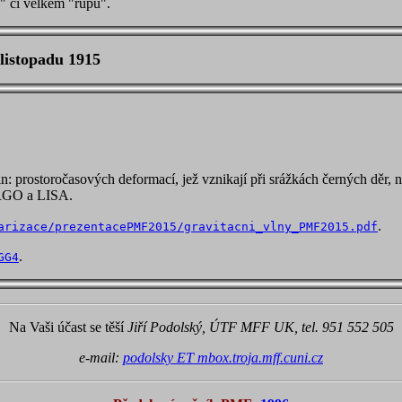
" či velkém "rupu".
listopadu 1915
ln: prostoročasových deformací, jež vznikají při srážkách černých děr
VIRGO a LISA.
.
arizace/prezentacePMF2015/gravitacni_vlny_PMF2015.pdf
.
GG4
Na Vaši účast se těší
Jiří Podolský, ÚTF MFF UK, tel. 951 552 505
e-mail:
podolsky ET mbox.troja.mff.cuni.cz