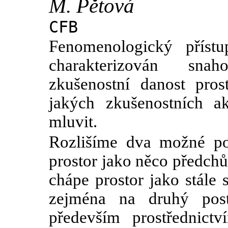
M. Pětová
CFB
Fenomenologický příst
charakterizován sna
zkušenostní danost pros
jakých zkušenostních ak
mluvit.
Rozlišíme dva možné po
prostor jako něco předch
chápe prostor jako stále 
zejména na druhý post
především prostřednict