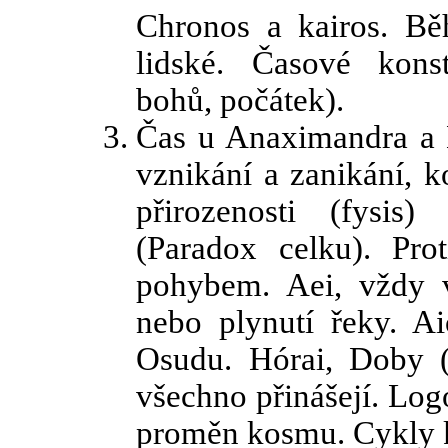
Chronos a kairos. B
lidské. Časové kons
bohů, počátek).
Čas u Anaximandra a 
vznikání a zanikání, k
přirozenosti (fysis)
(Paradox celku). Pro
pohybem. Aei, vždy 
nebo plynutí řeky. 
Osudu. Hórai, Doby (
všechno přinášejí. Logo
proměn kosmu. Cykly