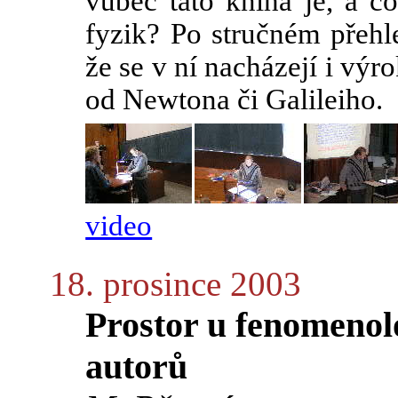
vůbec tato kniha je, a c
fyzik? Po stručném přeh
že se v ní nacházejí i výr
od Newtona či Galileiho.
video
18. prosince 2003
Prostor u fenomenol
autorů