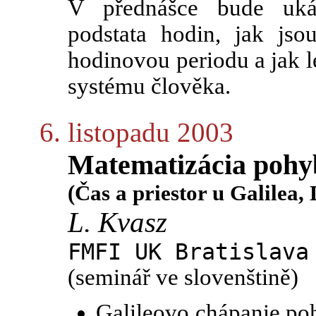
V přednášce bude uká
podstata hodin, jak jso
hodinovou periodu a jak l
systému člověka.
6. listopadu 2003
Matematizácia poh
(Čas a priestor u Galilea,
L. Kvasz
FMFI UK Bratislava
(seminář ve slovenštině)
Galileovo chápanie po