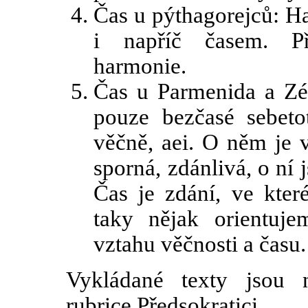
Čas u pýthagorejců: H
i napříč časem. Pří
harmonie.
Čas u Parmenida a Zé
pouze bezčasé sebeto
věčně, aei. O něm je v
sporná, zdánlivá, o n
Čas je zdání, ve kte
taky nějak orientuje
vztahu věčnosti a času.
Vykládané texty jsou
rubrice Předsokratici.