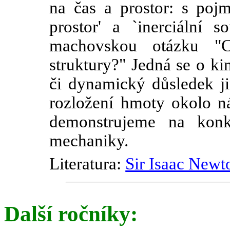
na čas a prostor: s pojmy
prostor' a `inerciální s
machovskou otázku "Co
struktury?" Jedná se o ki
či dynamický důsledek ji
rozložení hmoty okolo 
demonstrujeme na kon
mechaniky.
Literatura:
Sir Isaac Newt
Další ročníky: