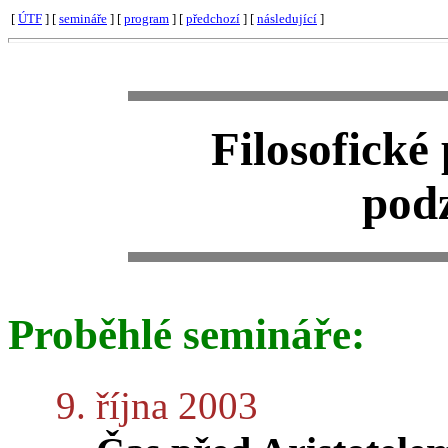
[
ÚTF
] [
semináře
] [
program
] [
předchozí
] [
následující
]
Filosofické
pod
Proběhlé semináře:
9. října 2003