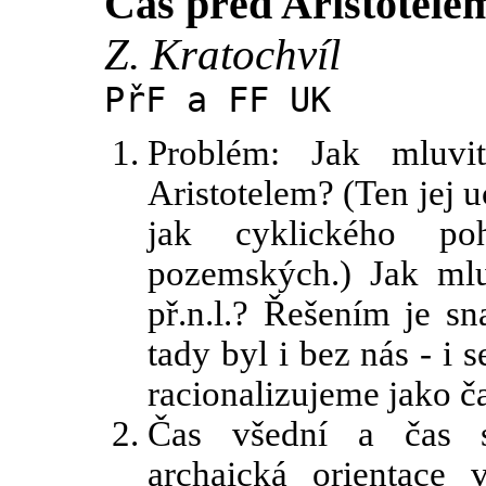
Čas před Aristotele
Z. Kratochvíl
PřF a FF UK
Problém: Jak mluv
Aristotelem? (Ten jej u
jak cyklického p
pozemských.) Jak mlu
př.n.l.? Řešením je sn
tady byl i bez nás - i 
racionalizujeme jako č
Čas všední a čas sv
archaická orientace