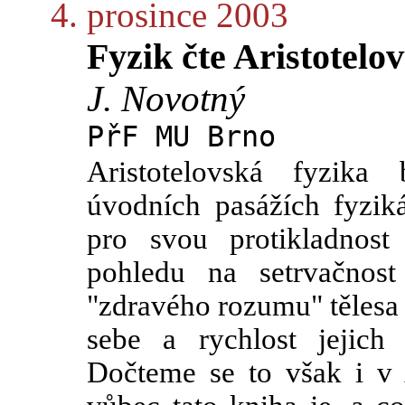
4. prosince 2003
Fyzik čte Aristotelo
J. Novotný
PřF MU Brno
Aristotelovská fyzik
úvodních pasážích fyzik
pro svou protikladnos
pohledu na setrvačnost
"zdravého rozumu" tělesa 
sebe a rychlost jejich
Dočteme se to však i v 