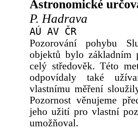
Astronomické určová
P. Hadrava
AÚ AV ČR
Pozorování pohybu Sl
objektů bylo základním 
celý středověk. Této me
odpovídaly také užív
vlastnímu měření sloužily
Pozornost věnujeme pře
jeho užití pro vlastní po
umožňoval.