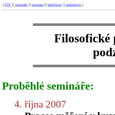
[
ÚTF
] [
semináře
] [
program
] [
předchozí
] [
následující
]
Filosofické
pod
Proběhlé semináře:
4. října 2007