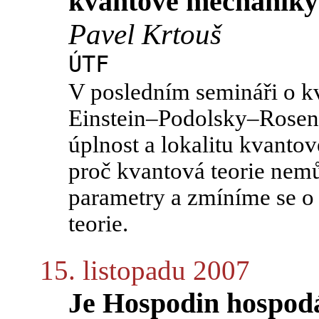
kvantové mechaniky
Pavel Krtouš
ÚTF
V posledním semináři o k
Einstein–Podolsky–Rosen 
úplnost a lokalitu kvanto
proč kvantová teorie nemůž
parametry a zmíníme se o 
teorie.
15. listopadu 2007
Je Hospodin hospod