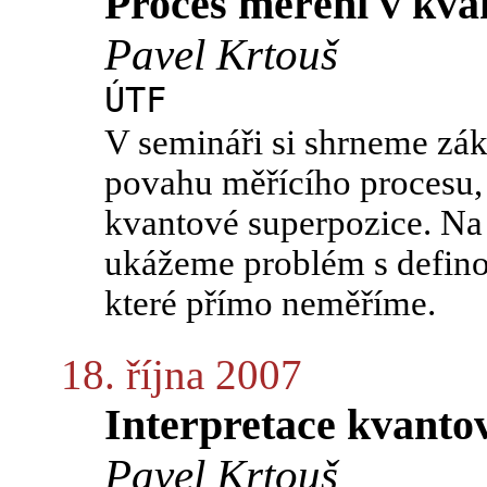
Proces měření v kva
Pavel Krtouš
ÚTF
V semináři si shrneme zá
povahu měřícího procesu,
kvantové superpozice. Na
ukážeme problém s definova
které přímo neměříme.
18. října 2007
Interpretace kvanto
Pavel Krtouš