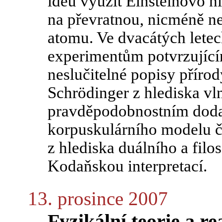
ideu využít Einsteinovo h
na převratnou, nicméně n
atomu. Ve dvacátých letec
experimentům potvrzující
neslučitelné popisy přírod
Schrödinger z hlediska 
pravděpodobnostním doda
korpuskulárního modelu 
z hlediska duálního a filo
Kodaňskou interpretací.
13. prosince 2007
Fyzikální teorie a re