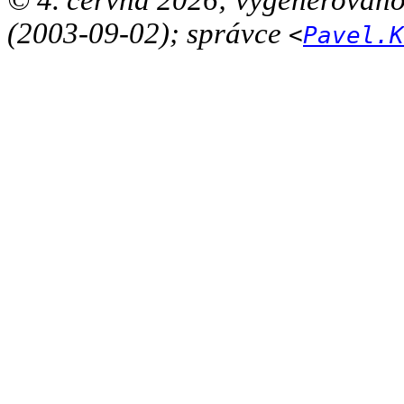
© 4. června 2026; vygenerován
(2003-09-02); správce
<
Pavel.K