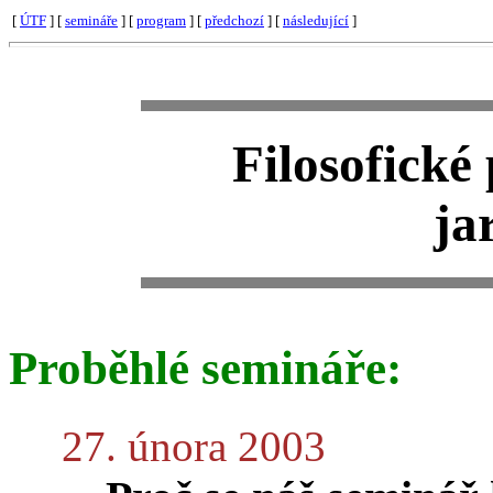
[
ÚTF
] [
semináře
] [
program
] [
předchozí
] [
následující
]
Filosofické
ja
Proběhlé semináře:
27. února 2003