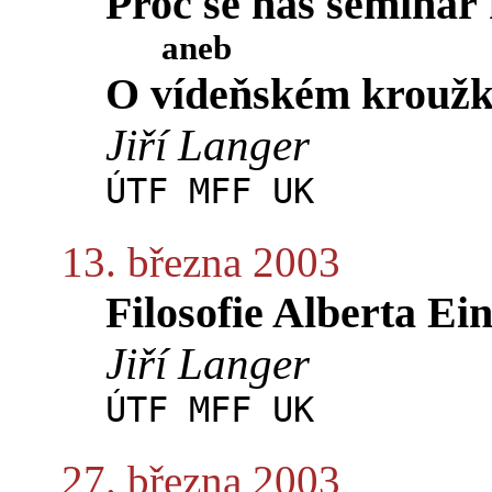
Proč se náš seminář 
aneb
O vídeňském kroužku
Jiří Langer
ÚTF MFF UK
13. března 2003
Filosofie Alberta Ei
Jiří Langer
ÚTF MFF UK
27. března 2003