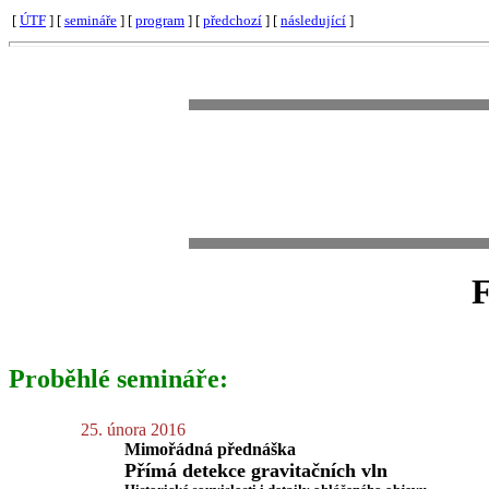
[
ÚTF
] [
semináře
] [
program
] [
předchozí
] [
následující
]
F
Proběhlé semináře:
25. února 2016
Mimořádná přednáška
Přímá detekce gravitačních vln