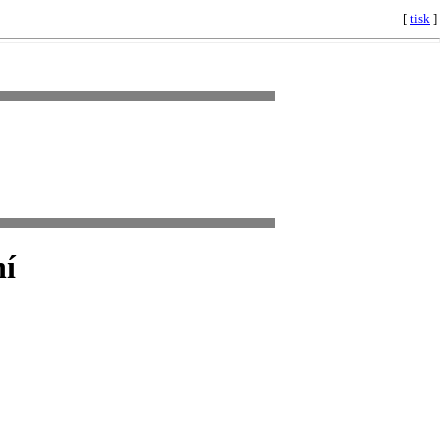
[
tisk
]
ní