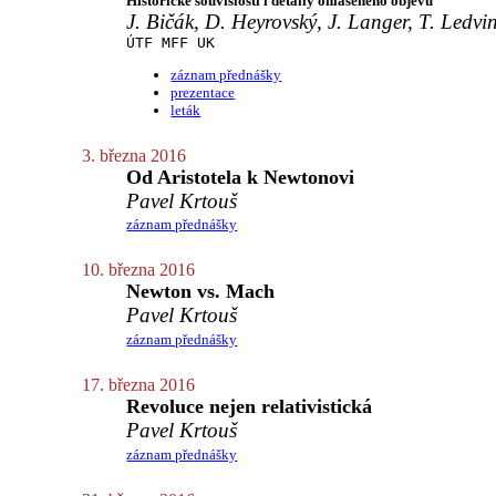
Historické souvislosti i detaily ohlášeného objevu
J. Bičák, D. Heyrovský, J. Langer, T. Ledvi
ÚTF MFF UK
záznam přednášky
prezentace
leták
3. března 2016
Od Aristotela k Newtonovi
Pavel Krtouš
záznam přednášky
10. března 2016
Newton vs. Mach
Pavel Krtouš
záznam přednášky
17. března 2016
Revoluce nejen relativistická
Pavel Krtouš
záznam přednášky