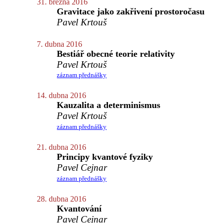
31. března 2016
Gravitace jako zakřivení prostoročasu
Pavel Krtouš
7. dubna 2016
Bestiář obecné teorie relativity
Pavel Krtouš
záznam přednášky
14. dubna 2016
Kauzalita a determinismus
Pavel Krtouš
záznam přednášky
21. dubna 2016
Principy kvantové fyziky
Pavel Cejnar
záznam přednášky
28. dubna 2016
Kvantování
Pavel Cejnar